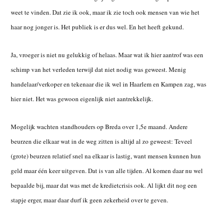
weet te vinden. Dat zie ik ook, maar ik zie toch ook mensen van wie het
haar nog jonger is. Het publiek is er dus wel. En het heeft gekund.
Ja, vroeger is niet nu gelukkig of helaas. Maar wat ik hier aantrof was een
schimp van het verleden terwijl dat niet nodig was geweest. Menig
handelaar/verkoper en tekenaar die ik wel in Haarlem en Kampen zag, was
hier niet. Het was gewoon eigenlijk niet aantrekkelijk.
Mogelijk wachten standhouders op Breda over 1,5e maand. Andere
beurzen die elkaar wat in de weg zitten is altijd al zo geweest: Teveel
(grote) beurzen relatief snel na elkaar is lastig, want mensen kunnen hun
geld maar één keer uitgeven. Dat is van alle tijden. Al komen daar nu wel
bepaalde bij, maar dat was met de kredietcrisis ook. Al lijkt dit nog een
stapje erger, maar daar durf ik geen zekerheid over te geven.