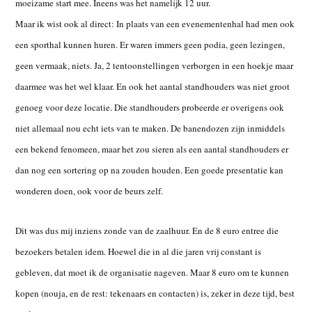
moeizame start mee. Ineens was het namelijk 12 uur.
Maar ik wist ook al direct: In plaats van een evenementenhal had men ook
een sporthal kunnen huren. Er waren immers geen podia, geen lezingen,
geen vermaak, niets. Ja, 2 tentoonstellingen verborgen in een hoekje maar
daarmee was het wel klaar. En ook het aantal standhouders was niet groot
genoeg voor deze locatie. Die standhouders probeerde er overigens ook
niet allemaal nou echt iets van te maken. De banendozen zijn inmiddels
een bekend fenomeen, maar het zou sieren als een aantal standhouders er
dan nog een sortering op na zouden houden. Een goede presentatie kan
wonderen doen, ook voor de beurs zelf.
Dit was dus mij inziens zonde van de zaalhuur. En de 8 euro entree die
bezoekers betalen idem. Hoewel die in al die jaren vrij constant is
gebleven, dat moet ik de organisatie nageven. Maar 8 euro om te kunnen
kopen (nouja, en de rest: tekenaars en contacten) is, zeker in deze tijd, best