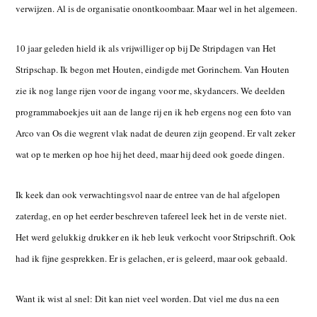
verwijzen. Al is de organisatie onontkoombaar. Maar wel in het algemeen.
10 jaar geleden hield ik als vrijwilliger op bij De Stripdagen van Het
Stripschap. Ik begon met Houten, eindigde met Gorinchem. Van Houten
zie ik nog lange rijen voor de ingang voor me, skydancers. We deelden
programmaboekjes uit aan de lange rij en ik heb ergens nog een foto van
Arco van Os die wegrent vlak nadat de deuren zijn geopend. Er valt zeker
wat op te merken op hoe hij het deed, maar hij deed ook goede dingen.
Ik keek dan ook verwachtingsvol naar de entree van de hal afgelopen
zaterdag, en op het eerder beschreven tafereel leek het in de verste niet.
Het werd gelukkig drukker en ik heb leuk verkocht voor Stripschrift. Ook
had ik fijne gesprekken. Er is gelachen, er is geleerd, maar ook gebaald.
Want ik wist al snel: Dit kan niet veel worden. Dat viel me dus na een